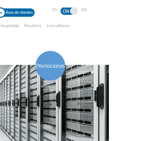
ES
EN
 Hospedaje
Nosotros
Consúltanos
Promociones