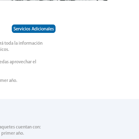
rá toda la información
icos.
edas aprovechar el
imer año.
aquetes cuentan con:
l primer año.