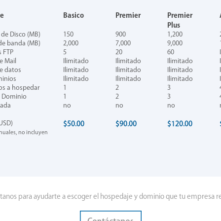
te
Basico
Premier
Premier
Plus
 de Disco (MB)
150
900
1,200
de banda (MB)
2,000
7,000
9,000
s FTP
5
20
60
e Mail
Ilimitado
Ilimitado
Ilimitado
e datos
Ilimitado
Ilimitado
Ilimitado
inios
Ilimitado
Ilimitado
Ilimitado
os a hospedar
1
2
3
e Dominio
1
2
3
cada
no
no
no
(USD)
$50.00
$90.00
$120.00
nuales, no incluyen
tanos para ayudarte a escoger el hospedaje y dominio que tu empresa re