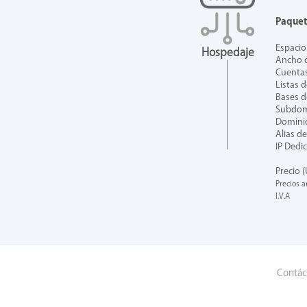
Paque
Espacio
Hospedaje
Ancho 
Cuenta
Listas d
Bases d
Subdom
Domini
Alias d
IP Dedi
Precio 
Precios a
I.V.A
Contác