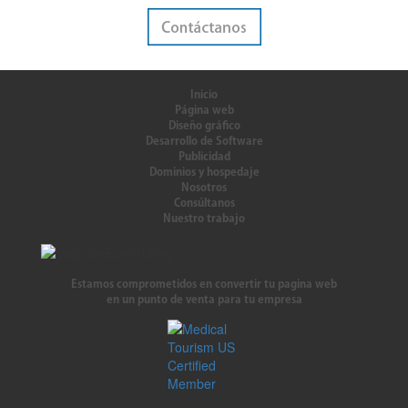
Inicio
Página web
Diseño gráfico
Desarrollo de Software
Publicidad
Dominios y hospedaje
Nosotros
Consúltanos
Nuestro trabajo
Estamos comprometidos en convertir tu pagina web
en un punto de venta para tu empresa