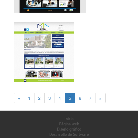
«
1
2
3
4
5
6
7
»
Inicio
Página web
Diseño gráfico
Desarrollo de Software